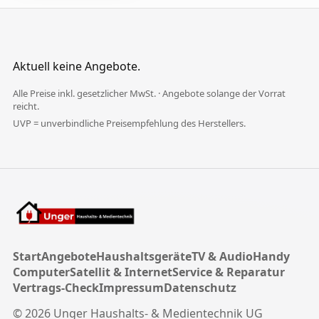
Aktuell keine Angebote.
Alle Preise inkl. gesetzlicher MwSt. · Angebote solange der Vorrat
reicht.
UVP = unverbindliche Preisempfehlung des Herstellers.
Start
Angebote
Haushaltsgeräte
TV & Audio
Handy
Computer
Satellit & Internet
Service & Reparatur
Vertrags-Check
Impressum
Datenschutz
©
2026
Unger Haushalts- & Medientechnik UG